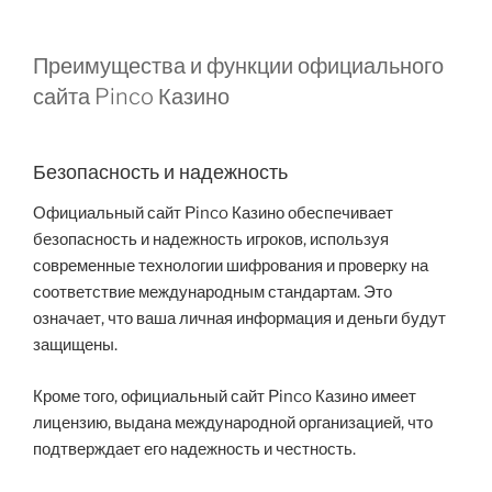
Преимущества и функции официального
сайта Pinco Казино
Безопасность и надежность
Официальный сайт Pinco Казино обеспечивает
безопасность и надежность игроков, используя
современные технологии шифрования и проверку на
соответствие международным стандартам. Это
означает, что ваша личная информация и деньги будут
защищены.
Кроме того, официальный сайт Pinco Казино имеет
лицензию, выдана международной организацией, что
подтверждает его надежность и честность.