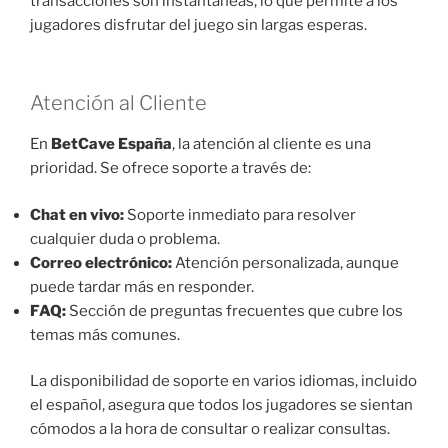
transacciones son instantáneas, lo que permite a los
jugadores disfrutar del juego sin largas esperas.
Atención al Cliente
En
BetCave España
, la atención al cliente es una
prioridad. Se ofrece soporte a través de:
Chat en vivo:
Soporte inmediato para resolver
cualquier duda o problema.
Correo electrónico:
Atención personalizada, aunque
puede tardar más en responder.
FAQ:
Sección de preguntas frecuentes que cubre los
temas más comunes.
La disponibilidad de soporte en varios idiomas, incluido
el español, asegura que todos los jugadores se sientan
cómodos a la hora de consultar o realizar consultas.