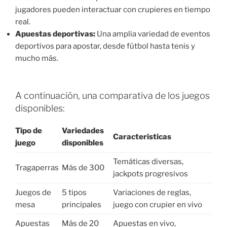
jugadores pueden interactuar con crupieres en tiempo
real.
Apuestas deportivas:
Una amplia variedad de eventos
deportivos para apostar, desde fútbol hasta tenis y
mucho más.
A continuación, una comparativa de los juegos
disponibles:
Tipo de
Variedades
Características
juego
disponibles
Temáticas diversas,
Tragaperras
Más de 300
jackpots progresivos
Juegos de
5 tipos
Variaciones de reglas,
mesa
principales
juego con crupier en vivo
Apuestas
Más de 20
Apuestas en vivo,